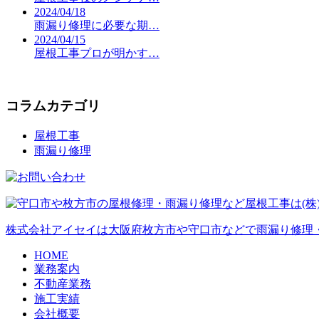
2024/04/18
雨漏り修理に必要な期…
2024/04/15
屋根工事プロが明かす…
コラムカテゴリ
屋根工事
雨漏り修理
株式会社アイセイは大阪府枚方市や守口市などで雨漏り修理
HOME
業務案内
不動産業務
施工実績
会社概要